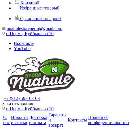
Корзина
0
Избранные товары
0
Сравнение товаров
0
nuahulestoreperm@gmail.com
г. Пермь, Куйбышева 10
Вконтакте
YouTube
+7 (912) 598-68-68
Заказать звонок
г. Пермь, Куйбышева 10
Гарантия
О
Новости
Доставка
Политика
и
Контакты
нас
и статьи
и оплата
конфиденциальност
возврат