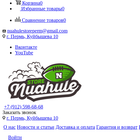
Корзина
0
Избранные товары
0
Сравнение товаров
0
nuahulestoreperm@gmail.com
г. Пермь, Куйбышева 10
Вконтакте
YouTube
+7 (912) 598-68-68
Заказать звонок
г. Пермь, Куйбышева 10
О нас
Новости и статьи
Доставка и оплата
Гарантия и возврат
Войти