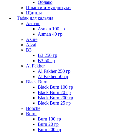
Облако
Шланги и мундштуки
Щипцы
Табак для кальяна
Asman
Asman 100 гр
Asman 40 гр
Azure
Afzal
B3
B3 250 гр
B3 50 гр
Al Fakher
Al Fakher 250 гр
Al Fakher 50 гр
Black Burn
Black Burn 100 гр
Black Burn 20 гр
Black Burn 200 гр
Black Burn 25 гр
Bonche
Burn
Burn 100 гр
Burn 20 гр
Burn 200 гр