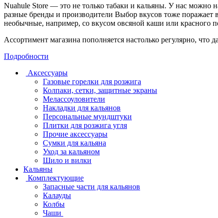
Nuahule Store — это не только табаки и кальяны. У нас можно н
разные бренды и производители Выбор вкусов тоже поражает 
необычные, например, со вкусом овсяной каши или красного пер
Ассортимент магазина пополняется настолько регулярно, что д
Подробности
Аксессуары
Газовые горелки для розжига
Колпаки, сетки, защитные экраны
Мелассоуловители
Накладки для кальянов
Персональные мундштуки
Плитки для розжига угля
Прочие аксессуары
Сумки для кальяна
Уход за кальяном
Шило и вилки
Кальяны
Комплектующие
Запасные части для кальянов
Калауды
Колбы
Чаши