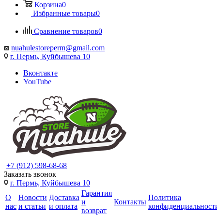
Корзина
0
Избранные товары
0
Сравнение товаров
0
nuahulestoreperm@gmail.com
г. Пермь, Куйбышева 10
Вконтакте
YouTube
+7 (912) 598-68-68
Заказать звонок
г. Пермь, Куйбышева 10
Гарантия
О
Новости
Доставка
Политика
и
Контакты
нас
и статьи
и оплата
конфиденциальност
возврат