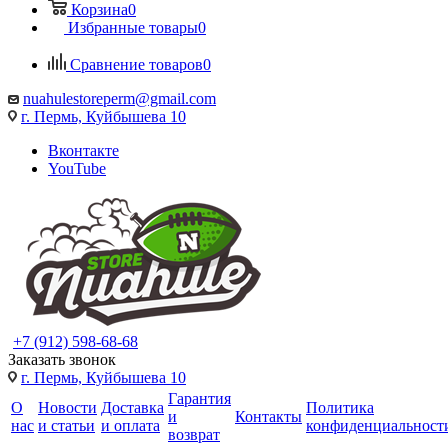
Корзина
0
Избранные товары
0
Сравнение товаров
0
nuahulestoreperm@gmail.com
г. Пермь, Куйбышева 10
Вконтакте
YouTube
+7 (912) 598-68-68
Заказать звонок
г. Пермь, Куйбышева 10
Гарантия
О
Новости
Доставка
Политика
и
Контакты
нас
и статьи
и оплата
конфиденциальност
возврат