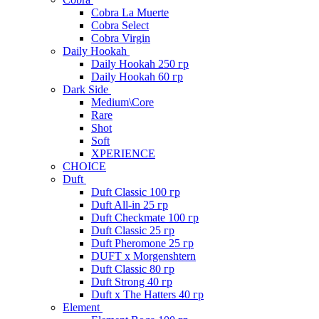
Cobra La Muerte
Cobra Select
Cobra Virgin
Daily Hookah
Daily Hookah 250 гр
Daily Hookah 60 гр
Dark Side
Medium\Core
Rare
Shot
Soft
XPERIENCE
CHOICE
Duft
Duft Classic 100 гр
Duft All-in 25 гр
Duft Checkmate 100 гр
Duft Classic 25 гр
Duft Pheromone 25 гр
DUFT x Morgenshtern
Duft Classic 80 гр
Duft Strong 40 гр
Duft x The Hatters 40 гр
Element