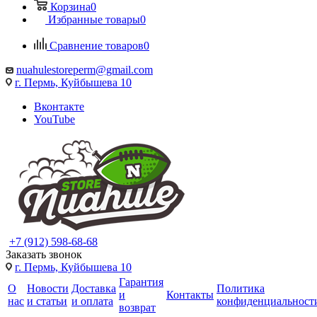
Корзина
0
Избранные товары
0
Сравнение товаров
0
nuahulestoreperm@gmail.com
г. Пермь, Куйбышева 10
Вконтакте
YouTube
+7 (912) 598-68-68
Заказать звонок
г. Пермь, Куйбышева 10
Гарантия
О
Новости
Доставка
Политика
и
Контакты
нас
и статьи
и оплата
конфиденциальност
возврат