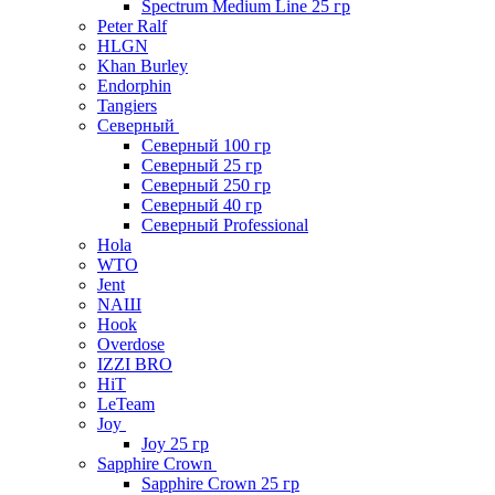
Spectrum Medium Line 25 гр
Peter Ralf
HLGN
Khan Burley
Endorphin
Tangiers
Северный
Северный 100 гр
Северный 25 гр
Северный 250 гр
Северный 40 гр
Северный Professional
Hola
WTO
Jent
NAШ
Hook
Overdose
IZZI BRO
HiT
LeTeam
Joy
Joy 25 гр
Sapphire Crown
Sapphire Crown 25 гр