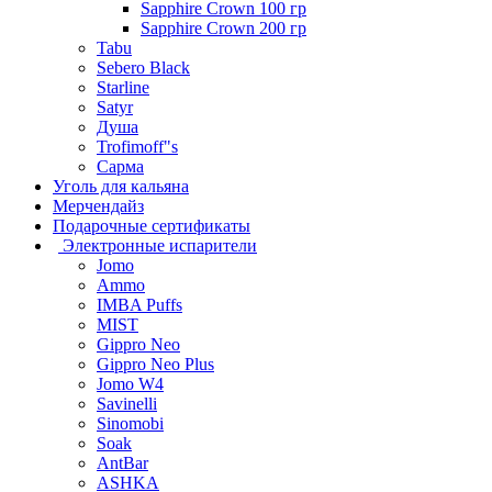
Sapphire Crown 100 гр
Sapphire Crown 200 гр
Tabu
Sebero Black
Starline
Satyr
Душа
Trofimoff"s
Сарма
Уголь для кальяна
Мерчендайз
Подарочные сертификаты
Электронные испарители
Jomo
Ammo
IMBA Puffs
MIST
Gippro Neo
Gippro Neo Plus
Jomo W4
Savinelli
Sinomobi
Soak
AntBar
ASHKA