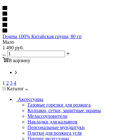
Dogma 100% Китайская груша, 80 гр
Мало
1 490
руб.
В корзину
1
2
3
4
Каталог
Аксессуары
Газовые горелки для розжига
Колпаки, сетки, защитные экраны
Мелассоуловители
Накладки для кальянов
Персональные мундштуки
Плитки для розжига угля
Прочие аксессуары