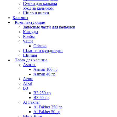
Сумки для кальяна
Уход за кальяном
Шило и вилки
Кальяны
Комплектующие
Запасные части для кальянов
Калауды
Колбы
Чаши
Облако
Шланги и мундштуки
Щипцы
Табак для кальяна
Asman
Asman 100 гр
Asman 40 гр
Azure
Afzal
B3
B3 250 гр
B3 50 гр
Al Fakher
Al Fakher 250 гр
Al Fakher 50 гр
Black Burn