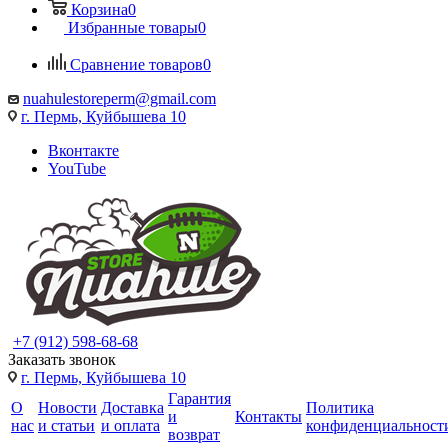
Корзина
0
Избранные товары
0
Сравнение товаров
0
nuahulestoreperm@gmail.com
г. Пермь, Куйбышева 10
Вконтакте
YouTube
+7 (912) 598-68-68
Заказать звонок
г. Пермь, Куйбышева 10
Гарантия
О
Новости
Доставка
Политика
и
Контакты
нас
и статьи
и оплата
конфиденциальност
возврат