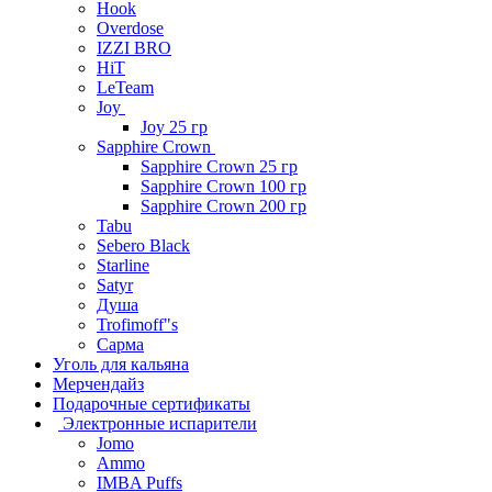
Hook
Overdose
IZZI BRO
HiT
LeTeam
Joy
Joy 25 гр
Sapphire Crown
Sapphire Crown 25 гр
Sapphire Crown 100 гр
Sapphire Crown 200 гр
Tabu
Sebero Black
Starline
Satyr
Душа
Trofimoff"s
Сарма
Уголь для кальяна
Мерчендайз
Подарочные сертификаты
Электронные испарители
Jomo
Ammo
IMBA Puffs