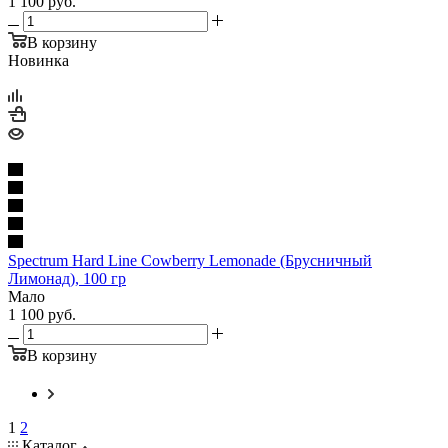
1 100
руб.
В корзину
Новинка
Spectrum Hard Line Cowberry Lemonade (Брусничный
Лимонад), 100 гр
Мало
1 100
руб.
В корзину
1
2
Каталог