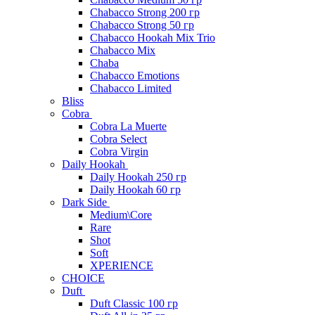
Chabacco Strong 200 гр
Chabacco Strong 50 гр
Chabacco Hookah Mix Trio
Chabacco Mix
Chaba
Chabacco Emotions
Chabacco Limited
Bliss
Cobra
Cobra La Muerte
Cobra Select
Cobra Virgin
Daily Hookah
Daily Hookah 250 гр
Daily Hookah 60 гр
Dark Side
Medium\Core
Rare
Shot
Soft
XPERIENCE
CHOICE
Duft
Duft Classic 100 гр