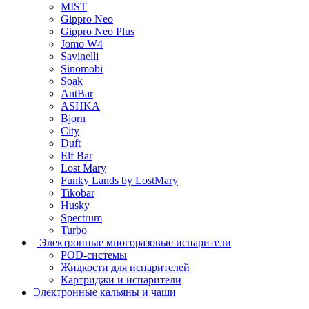
MIST
Gippro Neo
Gippro Neo Plus
Jomo W4
Savinelli
Sinomobi
Soak
AntBar
ASHKA
Bjorn
City
Duft
Elf Bar
Lost Mary
Funky Lands by LostMary
Tikobar
Husky
Spectrum
Turbo
Электронные многоразовые испарители
POD-системы
Жидкости для испарителей
Картриджи и испарители
Электронные кальяны и чаши