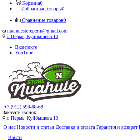
Корзина
0
Избранные товары
0
Сравнение товаров
0
nuahulestoreperm@gmail.com
г. Пермь, Куйбышева 10
Вконтакте
YouTube
+7 (912) 598-68-68
Заказать звонок
г. Пермь, Куйбышева 10
О нас
Новости и статьи
Доставка и оплата
Гарантия и возврат
Войти