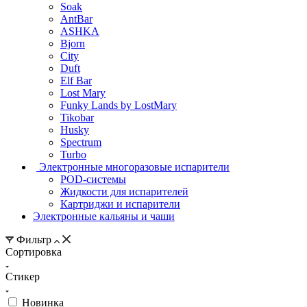
Soak
AntBar
ASHKA
Bjorn
City
Duft
Elf Bar
Lost Mary
Funky Lands by LostMary
Tikobar
Husky
Spectrum
Turbo
Электронные многоразовые испарители
POD-системы
Жидкости для испарителей
Картриджи и испарители
Электронные кальяны и чаши
Фильтр
Сортировка
Стикер
Новинка