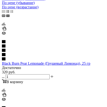
По цене (убывание)
По цене (возрастание)
Black Burn Pear Lemonade (Грушевый Лимонад), 25 гр
Достаточно
320
руб.
В корзину