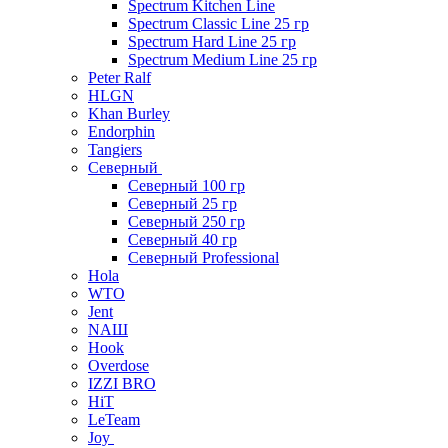
Spectrum Kitchen Line
Spectrum Classic Line 25 гр
Spectrum Hard Line 25 гр
Spectrum Medium Line 25 гр
Peter Ralf
HLGN
Khan Burley
Endorphin
Tangiers
Северный
Северный 100 гр
Северный 25 гр
Северный 250 гр
Северный 40 гр
Северный Professional
Hola
WTO
Jent
NAШ
Hook
Overdose
IZZI BRO
HiT
LeTeam
Joy