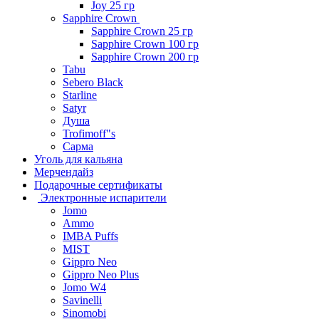
Joy 25 гр
Sapphire Crown
Sapphire Crown 25 гр
Sapphire Crown 100 гр
Sapphire Crown 200 гр
Tabu
Sebero Black
Starline
Satyr
Душа
Trofimoff"s
Сарма
Уголь для кальяна
Мерчендайз
Подарочные сертификаты
Электронные испарители
Jomo
Ammo
IMBA Puffs
MIST
Gippro Neo
Gippro Neo Plus
Jomo W4
Savinelli
Sinomobi