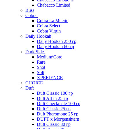
Chabacco Limited
Bliss
Cobra
Cobra La Muerte
Cobra Select
Cobra Virgin
Daily Hookah
Daily Hookah 250 гр
Daily Hookah 60 гр
Dark Side
Medium\Core
Rare
Shot
Soft
XPERIENCE
CHOICE
Duft
Duft Classic 100 гр
Duft All-in 25 гр
Duft Checkmate 100 гр
Duft Classic 25 гр
Duft Pheromone 25 гр
DUFT x Morgenshtern
Duft Classic 80 гр