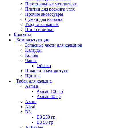
Персональные мундштуки
Плитки для розжига угля
Прочие аксессуары
Сумки для кальяна
Уход за кальяном
Шило и вилки
Кальяны
Комплектующие
Запасные части для кальянов
Калауды
Колбы
Чаши
Облако
Шланги и мундштуки
Щипцы
Табак для кальяна
Asman
Asman 100 гр
Asman 40 гр
Azure
Afzal
B3
B3 250 гр
B3 50 гр
Al Fakher