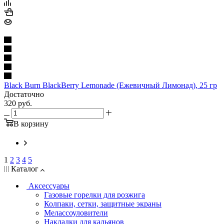
Black Burn BlackBerry Lemonade (Ежевичный Лимонад), 25 гр
Достаточно
320
руб.
В корзину
1
2
3
4
5
Каталог
Аксессуары
Газовые горелки для розжига
Колпаки, сетки, защитные экраны
Мелассоуловители
Накладки для кальянов