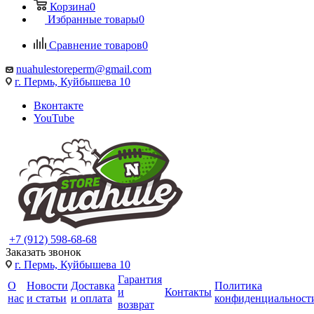
Корзина
0
Избранные товары
0
Сравнение товаров
0
nuahulestoreperm@gmail.com
г. Пермь, Куйбышева 10
Вконтакте
YouTube
+7 (912) 598-68-68
Заказать звонок
г. Пермь, Куйбышева 10
Гарантия
О
Новости
Доставка
Политика
и
Контакты
нас
и статьи
и оплата
конфиденциальност
возврат