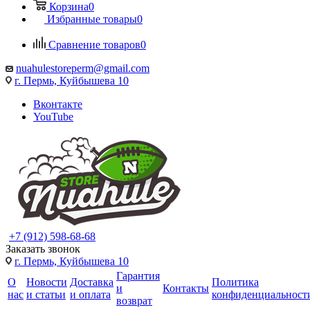
Корзина
0
Избранные товары
0
Сравнение товаров
0
nuahulestoreperm@gmail.com
г. Пермь, Куйбышева 10
Вконтакте
YouTube
+7 (912) 598-68-68
Заказать звонок
г. Пермь, Куйбышева 10
Гарантия
О
Новости
Доставка
Политика
и
Контакты
нас
и статьи
и оплата
конфиденциальност
возврат