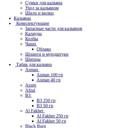
Сумки для кальяна
Уход за кальяном
Шило и вилки
Кальяны
Комплектующие
Запасные части для кальянов
Калауды
Колбы
Чаши
Облако
Шланги и мундштуки
Щипцы
Табак для кальяна
Asman
Asman 100 гр
Asman 40 гр
Azure
Afzal
B3
B3 250 гр
B3 50 гр
Al Fakher
Al Fakher 250 гр
Al Fakher 50 гр
Black Burn