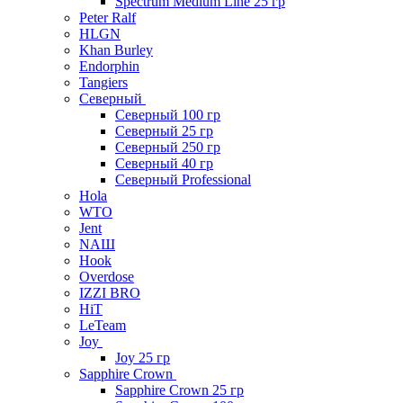
Spectrum Medium Line 25 гр
Peter Ralf
HLGN
Khan Burley
Endorphin
Tangiers
Северный
Северный 100 гр
Северный 25 гр
Северный 250 гр
Северный 40 гр
Северный Professional
Hola
WTO
Jent
NAШ
Hook
Overdose
IZZI BRO
HiT
LeTeam
Joy
Joy 25 гр
Sapphire Crown
Sapphire Crown 25 гр