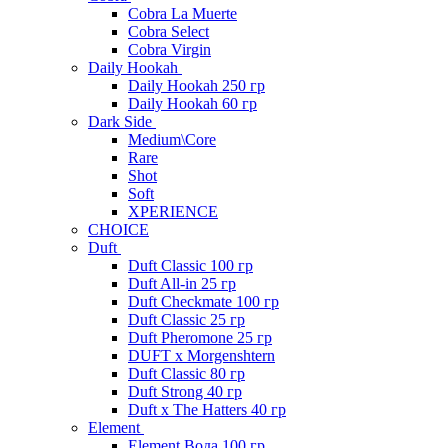
Cobra La Muerte
Cobra Select
Cobra Virgin
Daily Hookah
Daily Hookah 250 гр
Daily Hookah 60 гр
Dark Side
Medium\Core
Rare
Shot
Soft
XPERIENCE
CHOICE
Duft
Duft Classic 100 гр
Duft All-in 25 гр
Duft Checkmate 100 гр
Duft Classic 25 гр
Duft Pheromone 25 гр
DUFT x Morgenshtern
Duft Classic 80 гр
Duft Strong 40 гр
Duft x The Hatters 40 гр
Element
Element Вода 100 гр