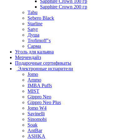
Sapphire Crown 100 гр
Sapphire Crown 200 гр
Tabu
Sebero Black
Starline
Satyr
Душа
Trofimoff"s
Сарма
Уголь для кальяна
Мерчендайз
Подарочные сертификаты
Электронные испарители
Jomo
Ammo
IMBA Puffs
MIST
Gippro Neo
Gippro Neo Plus
Jomo W4
Savinelli
Sinomobi
Soak
AntBar
ASHKA