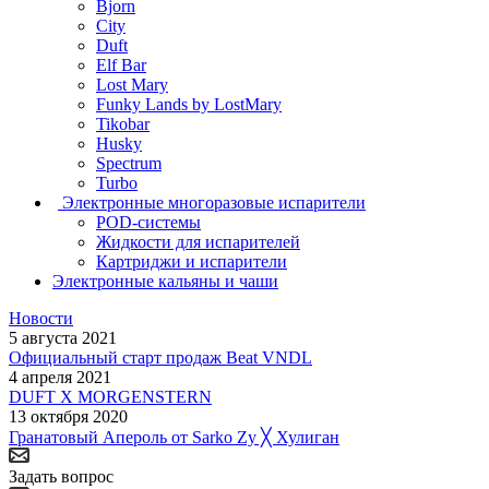
Bjorn
City
Duft
Elf Bar
Lost Mary
Funky Lands by LostMary
Tikobar
Husky
Spectrum
Turbo
Электронные многоразовые испарители
POD-системы
Жидкости для испарителей
Картриджи и испарители
Электронные кальяны и чаши
Новости
5 августа 2021
Официальный старт продаж Beat VNDL
4 апреля 2021
DUFT X MORGENSTERN
13 октября 2020
Гранатовый Апероль от Sarko Zy ╳ Хулиган
Задать вопрос