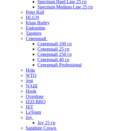
Spectrum Hard Line 25 гр
Spectrum Medium Line 25 гр
Peter Ralf
HLGN
Khan Burley
Endorphin
Tangiers
Северный
Северный 100 гр
Северный 25 гр
Северный 250 гр
Северный 40 гр
Северный Professional
Hola
WTO
Jent
NAШ
Hook
Overdose
IZZI BRO
HiT
LeTeam
Joy
Joy 25 гр
Sapphire Crown