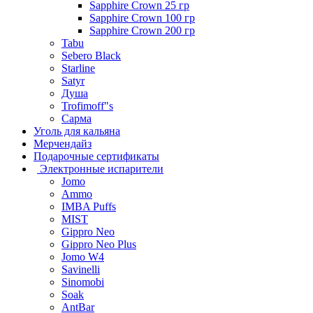
Sapphire Crown 25 гр
Sapphire Crown 100 гр
Sapphire Crown 200 гр
Tabu
Sebero Black
Starline
Satyr
Душа
Trofimoff"s
Сарма
Уголь для кальяна
Мерчендайз
Подарочные сертификаты
Электронные испарители
Jomo
Ammo
IMBA Puffs
MIST
Gippro Neo
Gippro Neo Plus
Jomo W4
Savinelli
Sinomobi
Soak
AntBar