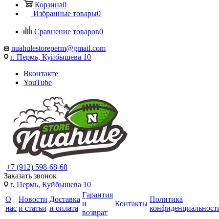
Корзина
0
Избранные товары
0
Сравнение товаров
0
nuahulestoreperm@gmail.com
г. Пермь, Куйбышева 10
Вконтакте
YouTube
+7 (912) 598-68-68
Заказать звонок
г. Пермь, Куйбышева 10
Гарантия
О
Новости
Доставка
Политика
и
Контакты
нас
и статьи
и оплата
конфиденциальност
возврат