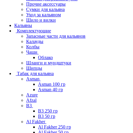
Прочие аксессуары
Сумки для кальяна
Уход за кальяном
Шило и вилки
Кальяны
Комплектующие
Запасные части для кальянов
Калауды
Колбы
Чаши
Облако
Шланги и мундштуки
Щипцы
Табак для кальяна
Asman
Asman 100 гр
Asman 40 гр
Azure
Afzal
B3
B3 250 гр
B3 50 гр
Al Fakher
Al Fakher 250 гр
Al Fakher 50 гр