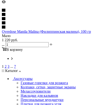
Overdose Manila Malina (Филиппинская малина), 100 гр
Мало
1 220
руб.
В корзину
1
2
3
...
7
Каталог
Аксессуары
Газовые горелки для розжига
Колпаки, сетки, защитные экраны
Мелассоуловители
Накладки для кальянов
Персональные мундштуки
Плитки для розжига угля