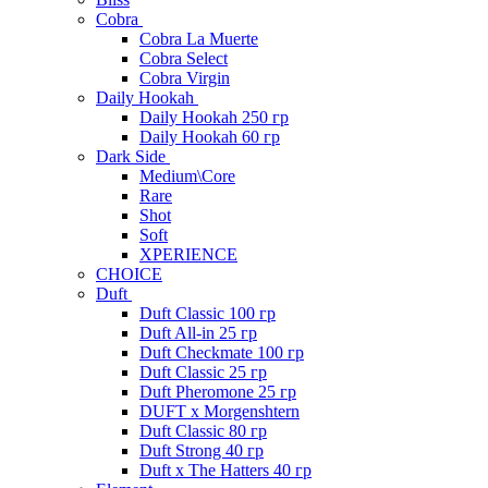
Cobra
Cobra La Muerte
Cobra Select
Cobra Virgin
Daily Hookah
Daily Hookah 250 гр
Daily Hookah 60 гр
Dark Side
Medium\Core
Rare
Shot
Soft
XPERIENCE
CHOICE
Duft
Duft Classic 100 гр
Duft All-in 25 гр
Duft Checkmate 100 гр
Duft Classic 25 гр
Duft Pheromone 25 гр
DUFT x Morgenshtern
Duft Classic 80 гр
Duft Strong 40 гр
Duft x The Hatters 40 гр