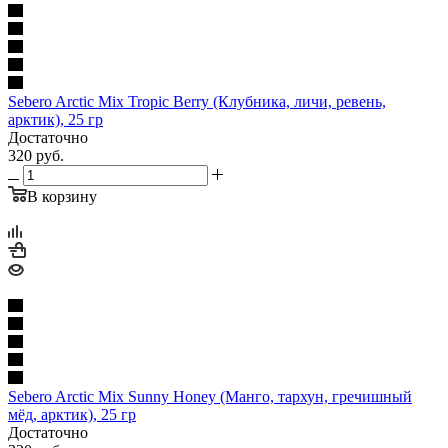
Sebero Arctic Mix Tropic Berry (Клубника, личи, ревень,
арктик), 25 гр
Достаточно
320
руб.
В корзину
Sebero Arctic Mix Sunny Honey (Манго, тархун, гречишный
мёд, арктик), 25 гр
Достаточно