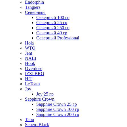
Endorphin
Tangiers
Северный
Северный 100 гр
Северный 25 гр
Северный 250 гр
Северный 40 гр
Северный Professional
Hola
WTO
Jent
NAШ
Hook
Overdose
IZZI BRO
HiT
LeTeam
Joy
Joy 25 гр
Sapphire Crown
Sapphire Crown 25 гр
Sapphire Crown 100 гр
Sapphire Crown 200 гр
Tabu
Sebero Black