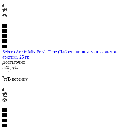
Sebero Arctic Mix Fresh Time (Чабрец, вишня, манго, лимон,
арктик), 25 гр
Достаточно
320
руб.
В корзину