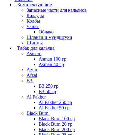
Комплектующие
Запасные части для кальянов
Калауды
Колбы
Чаши
Облако
Шланги и мундштуки
Щипцы
Табак для кальяна
Asman
Asman 100 гр
Asman 40 гр
Azure
Afzal
B3
B3 250 гр
B3 50 гр
Al Fakher
Al Fakher 250 гр
Al Fakher 50 гр
Black Burn
Black Burn 100 гр
Black Burn 20 гр
Black Burn 200 гр
Black Burn 25 гр