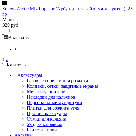
Sebero Arctic Mix Pop star (Арбуз, дыня, лайм, мята, арктик), 25
гр
Мало
320
руб.
В корзину
1
2
Каталог
Аксессуары
Газовые горелки для розжига
Колпаки, сетки, защитные экраны
Мелассоуловители
Накладки для кальянов
Персональные мундштуки
Плитки для розжига угля
Прочие аксессуары
Сумки для кальяна
Уход за кальяном
Шило и вилки
Кальяны