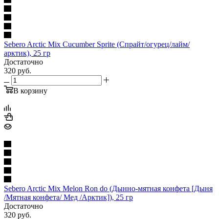
Sebero Arctic Mix Cucumber Sprite (Спрайт/огурец/лайм/
арктик), 25 гр
Достаточно
320
руб.
В корзину
Sebero Arctic Mix Melon Ron do (Дынно-мятная конфета [Дыня
/Мятная конфета/ Мед /Арктик]), 25 гр
Достаточно
320
руб.