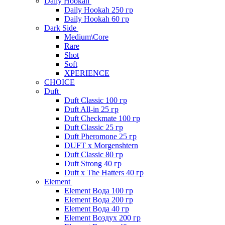
Daily Hookah
Daily Hookah 250 гр
Daily Hookah 60 гр
Dark Side
Medium\Core
Rare
Shot
Soft
XPERIENCE
CHOICE
Duft
Duft Classic 100 гр
Duft All-in 25 гр
Duft Checkmate 100 гр
Duft Classic 25 гр
Duft Pheromone 25 гр
DUFT x Morgenshtern
Duft Classic 80 гр
Duft Strong 40 гр
Duft x The Hatters 40 гр
Element
Element Вода 100 гр
Element Вода 200 гр
Element Вода 40 гр
Element Воздух 200 гр