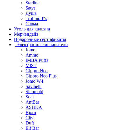
Starline
Satyr
Душа
Trofimoff"s
Сарма
Уголь для кальяна
Мерчендайз
Подарочные сертификаты
Электронные испарители
Jomo
Ammo
IMBA Puffs
MIST
Gippro Neo
Gippro Neo Plus
Jomo W4
Savinelli
Sinomobi
Soak
AntBar
ASHKA
Bjorn
City
Duft
Elf Bar