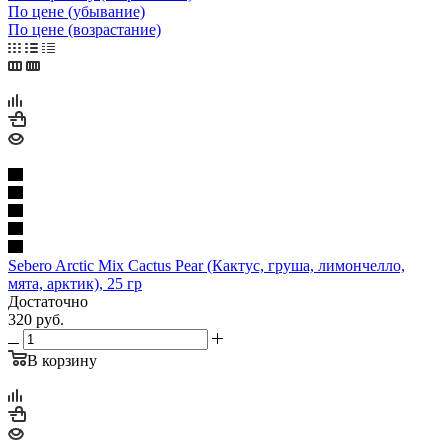
По цене (убывание)
По цене (возрастание)
Sebero Arctic Mix Cactus Pear (Кактус, груша, лимончелло,
мята, арктик), 25 гр
Достаточно
320
руб.
В корзину