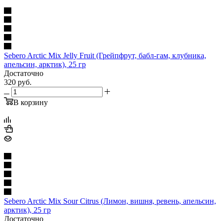
Sebero Arctic Mix Jelly Fruit (Грейпфрут, бабл-гам, клубника,
апельсин, арктик), 25 гр
Достаточно
320
руб.
В корзину
Sebero Arctic Mix Sour Citrus (Лимон, вишня, ревень, апельсин,
арктик), 25 гр
Достаточно