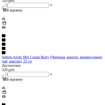
320
руб.
В корзину
Sebero Arctic Mix Cream Berry (Черника, ваниль, вишня-гранат,
чай, арктик), 25 гр
Достаточно
320
руб.
В корзину