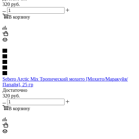
320
руб.
В корзину
Sebero Arctic Mix Тропический мохито [Мохито/Маракуйя/
Папайя], 25 гр
Достаточно
320
руб.
В корзину