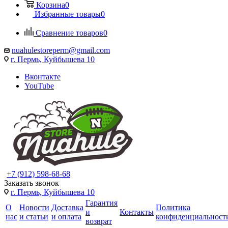
Корзина
0
Избранные товары
0
Сравнение товаров
0
nuahulestoreperm@gmail.com
г. Пермь, Куйбышева 10
Вконтакте
YouTube
+7 (912) 598-68-68
Заказать звонок
г. Пермь, Куйбышева 10
Гарантия
О
Новости
Доставка
Политика
и
Контакты
нас
и статьи
и оплата
конфиденциальност
возврат