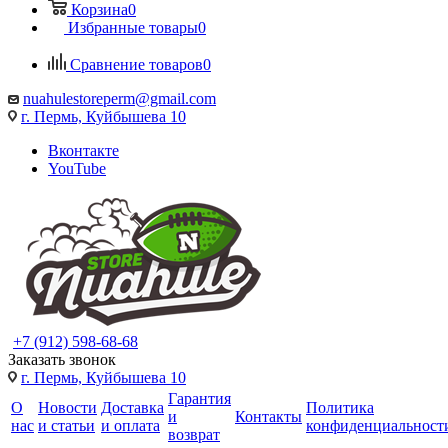
Корзина
0
Избранные товары
0
Сравнение товаров
0
nuahulestoreperm@gmail.com
г. Пермь, Куйбышева 10
Вконтакте
YouTube
+7 (912) 598-68-68
Заказать звонок
г. Пермь, Куйбышева 10
Гарантия
О
Новости
Доставка
Политика
и
Контакты
нас
и статьи
и оплата
конфиденциальност
возврат