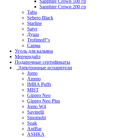
Sapphire Crown 100 гр
Sapphire Crown 200 гр
Tabu
Sebero Black
Starline
Satyr
Душа
Trofimoff"s
Сарма
Уголь для кальяна
Мерчендайз
Подарочные сертификаты
Электронные испарители
Jomo
Ammo
IMBA Puffs
MIST
Gippro Neo
Gippro Neo Plus
Jomo W4
Savinelli
Sinomobi
Soak
AntBar
ASHKA