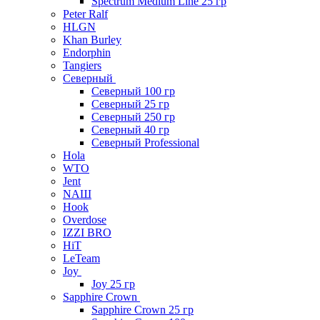
Spectrum Medium Line 25 гр
Peter Ralf
HLGN
Khan Burley
Endorphin
Tangiers
Северный
Северный 100 гр
Северный 25 гр
Северный 250 гр
Северный 40 гр
Северный Professional
Hola
WTO
Jent
NAШ
Hook
Overdose
IZZI BRO
HiT
LeTeam
Joy
Joy 25 гр
Sapphire Crown
Sapphire Crown 25 гр