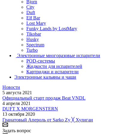
Bjorn
City
Duft
Elf Bar
Lost Mary
Funky Lands by LostMary
Tikobar
Husky
Spectrum
Turbo
Электронные многоразовые испарители
POD-системы
Жидкости для испарителей
Картриджи и испарители
Электронные кальяны и чаши
Новости
5 августа 2021
Официальный старт продаж Beat VNDL
4 апреля 2021
DUFT X MORGENSTERN
13 октября 2020
Гранатовый Апероль от Sarko Zy ╳ Хулиган
Задать вопрос