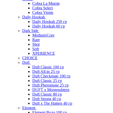
Cobra La Muerte
Cobra Select
Cobra Virgin
Daily Hookah
Daily Hookah 250 гр
Daily Hookah 60 гр
Dark Side
Medium\Core
Rare
Shot
Soft
XPERIENCE
CHOICE
Duft
Duft Classic 100 гр
Duft All-in 25 гр
Duft Checkmate 100 гр
Duft Classic 25 гр
Duft Pheromone 25 гр
DUFT x Morgenshtern
Duft Classic 80 гр
Duft Strong 40 гр
Duft x The Hatters 40 гр
Element
Element Вода 100 гр