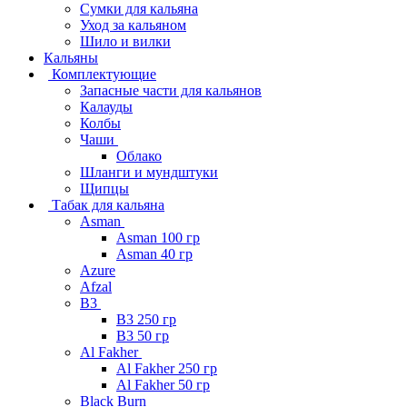
Сумки для кальяна
Уход за кальяном
Шило и вилки
Кальяны
Комплектующие
Запасные части для кальянов
Калауды
Колбы
Чаши
Облако
Шланги и мундштуки
Щипцы
Табак для кальяна
Asman
Asman 100 гр
Asman 40 гр
Azure
Afzal
B3
B3 250 гр
B3 50 гр
Al Fakher
Al Fakher 250 гр
Al Fakher 50 гр
Black Burn